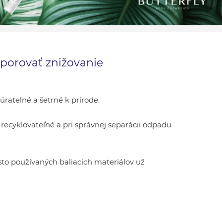
dporovať znižovanie
rateľné a šetrné k prírode.
o recyklovateľné a pri správnej separácii odpadu
asto používaných baliacich materiálov už