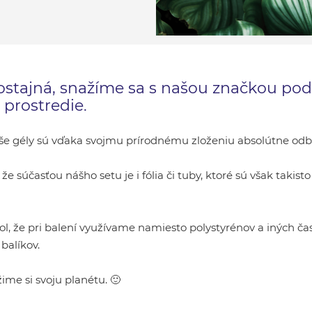
ostajná, snažíme sa s našou značkou po
 prostredie.
aše gély sú vďaka svojmu prírodnému zloženiu absolútne odbú
 súčasťou nášho setu je i fólia či tuby, ktoré sú však takist
imol, že pri balení využívame namiesto polystyrénov a iných č
balíkov.
žime si svoju planétu. 🙂