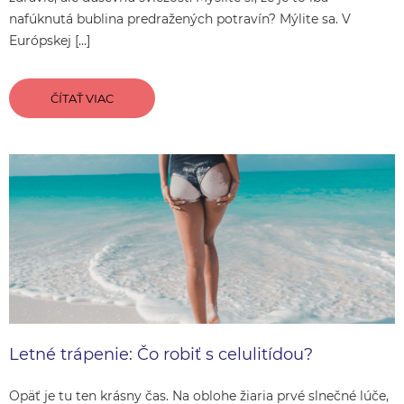
nafúknutá bublina predražených potravín? Mýlite sa. V
Európskej […]
ČÍTAŤ VIAC
Letné trápenie: Čo robiť s celulitídou?
Opäť je tu ten krásny čas. Na oblohe žiaria prvé slnečné lúče,