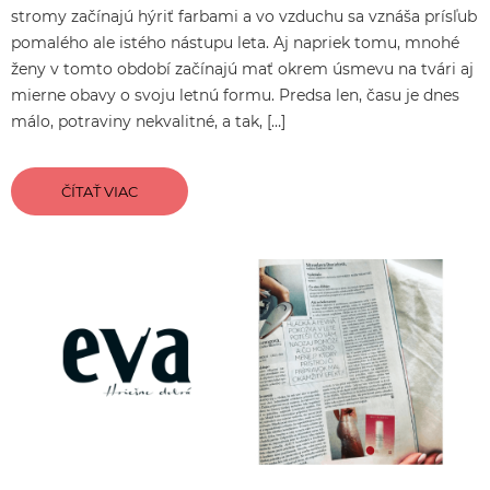
stromy začínajú hýriť farbami a vo vzduchu sa vznáša prísľub
pomalého ale istého nástupu leta. Aj napriek tomu, mnohé
ženy v tomto období začínajú mať okrem úsmevu na tvári aj
mierne obavy o svoju letnú formu. Predsa len, času je dnes
málo, potraviny nekvalitné, a tak, […]
ČÍTAŤ VIAC