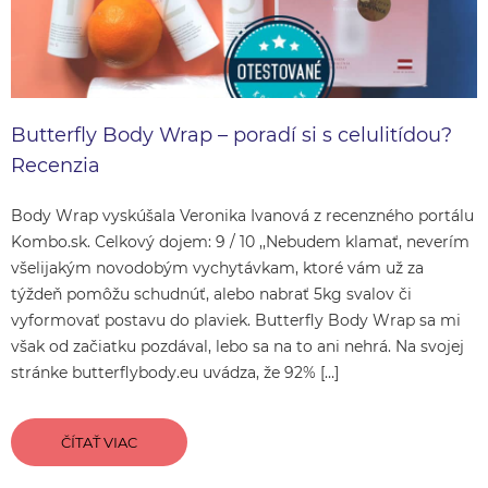
Butterfly Body Wrap – poradí si s celulitídou?
Recenzia
Body Wrap vyskúšala Veronika Ivanová z recenzného portálu
Kombo.sk. Celkový dojem: 9 / 10 ,,Nebudem klamať, neverím
všelijakým novodobým vychytávkam, ktoré vám už za
týždeň pomôžu schudnúť, alebo nabrať 5kg svalov či
vyformovať postavu do plaviek. Butterfly Body Wrap sa mi
však od začiatku pozdával, lebo sa na to ani nehrá. Na svojej
stránke butterflybody.eu uvádza, že 92% […]
ČÍTAŤ VIAC