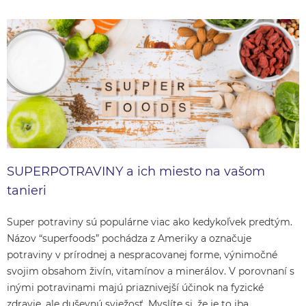
SUPERPOTRAVINY a ich miesto na vašom
tanieri
Super potraviny sú populárne viac ako kedykoľvek predtým.
Názov “superfoods” pochádza z Ameriky a označuje
potraviny v prírodnej a nespracovanej forme, výnimočné
svojim obsahom živín, vitamínov a minerálov. V porovnaní s
inými potravinami majú priaznivejší účinok na fyzické
zdravie, ale duševnú sviežosť. Myslíte si, že je to iba