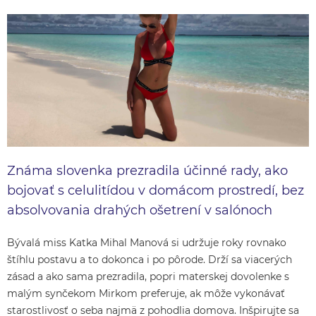
Známa slovenka prezradila účinné rady, ako
bojovať s celulitídou v domácom prostredí, bez
absolvovania drahých ošetrení v salónoch
Bývalá miss Katka Mihal Manová si udržuje roky rovnako
štíhlu postavu a to dokonca i po pôrode. Drží sa viacerých
zásad a ako sama prezradila, popri materskej dovolenke s
malým synčekom Mirkom preferuje, ak môže vykonávať
starostlivosť o seba najmä z pohodlia domova. Inšpirujte sa