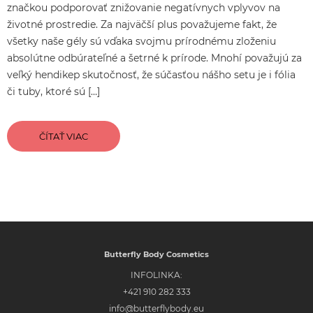
značkou podporovať znižovanie negatívnych vplyvov na
životné prostredie. Za najväčší plus považujeme fakt, že
všetky naše gély sú vďaka svojmu prírodnému zloženiu
absolútne odbúrateľné a šetrné k prírode. Mnohí považujú za
veľký hendikep skutočnosť, že súčasťou nášho setu je i fólia
či tuby, ktoré sú […]
ČÍTAŤ VIAC
Butterfly Body Cosmetics
INFOLINKA:
+421 910 282 333
info@butterflybody.eu